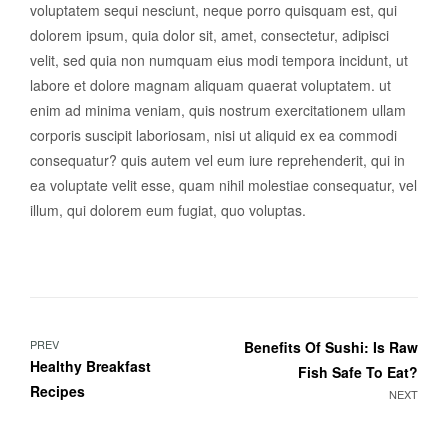
voluptatem sequi nesciunt, neque porro quisquam est, qui
dolorem ipsum, quia dolor sit, amet, consectetur, adipisci
velit, sed quia non numquam eius modi tempora incidunt, ut
labore et dolore magnam aliquam quaerat voluptatem. ut
enim ad minima veniam, quis nostrum exercitationem ullam
corporis suscipit laboriosam, nisi ut aliquid ex ea commodi
consequatur? quis autem vel eum iure reprehenderit, qui in
ea voluptate velit esse, quam nihil molestiae consequatur, vel
illum, qui dolorem eum fugiat, quo voluptas.
Navigation
PREV
Benefits Of Sushi: Is Raw
Healthy Breakfast
Fish Safe To Eat?
de
Recipes
NEXT
l’article