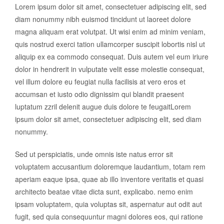
Lorem ipsum dolor sit amet, consectetuer adipiscing elit, sed
diam nonummy nibh euismod tincidunt ut laoreet dolore
magna aliquam erat volutpat. Ut wisi enim ad minim veniam,
quis nostrud exerci tation ullamcorper suscipit lobortis nisl ut
aliquip ex ea commodo consequat. Duis autem vel eum iriure
dolor in hendrerit in vulputate velit esse molestie consequat,
vel illum dolore eu feugiat nulla facilisis at vero eros et
accumsan et iusto odio dignissim qui blandit praesent
luptatum zzril delenit augue duis dolore te feugaitLorem
ipsum dolor sit amet, consectetuer adipiscing elit, sed diam
nonummy.
Sed ut perspiciatis, unde omnis iste natus error sit
voluptatem accusantium doloremque laudantium, totam rem
aperiam eaque ipsa, quae ab illo inventore veritatis et quasi
architecto beatae vitae dicta sunt, explicabo. nemo enim
ipsam voluptatem, quia voluptas sit, aspernatur aut odit aut
fugit, sed quia consequuntur magni dolores eos, qui ratione