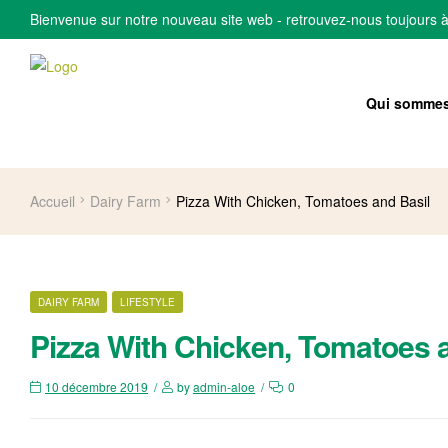
Bienvenue sur notre nouveau site web - retrouvez-nous toujours 
Qui sommes
Accueil
Dairy Farm
Pizza With Chicken, Tomatoes and Basil
CATEGORIES
DAIRY FARM
LIFESTYLE
Pizza With Chicken, Tomatoes 
10 décembre 2019
by
admin-aloe
0