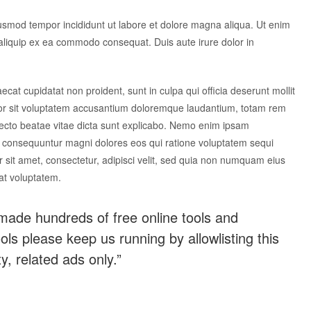
iusmod tempor incididunt ut labore et dolore magna aliqua. Ut enim
 aliquip ex ea commodo consequat. Duis aute irure dolor in
aecat cupidatat non proident, sunt in culpa qui officia deserunt mollit
rror sit voluptatem accusantium doloremque laudantium, totam rem
itecto beatae vitae dicta sunt explicabo. Nemo enim ipsam
uia consequuntur magni dolores eos qui ratione voluptatem sequi
sit amet, consectetur, adipisci velit, sed quia non numquam eius
at voluptatem.
made hundreds of free online tools and
tools please keep us running by allowlisting this
y, related ads only.”