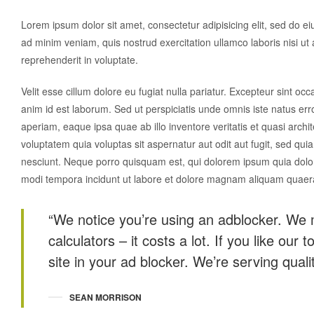
Lorem ipsum dolor sit amet, consectetur adipisicing elit, sed do e
ad minim veniam, quis nostrud exercitation ullamco laboris nisi ut
reprehenderit in voluptate.
Velit esse cillum dolore eu fugiat nulla pariatur. Excepteur sint occ
anim id est laborum. Sed ut perspiciatis unde omnis iste natus e
aperiam, eaque ipsa quae ab illo inventore veritatis et quasi arch
voluptatem quia voluptas sit aspernatur aut odit aut fugit, sed q
nesciunt. Neque porro quisquam est, qui dolorem ipsum quia dolor 
modi tempora incidunt ut labore et dolore magnam aliquam quaer
“We notice you’re using an adblocker. We 
calculators – it costs a lot. If you like our 
site in your ad blocker. We’re serving qualit
SEAN MORRISON