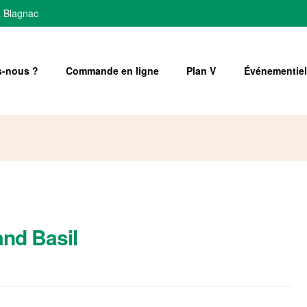
à Blagnac
-nous ?
Commande en ligne
Plan V
Événementiel
and Basil