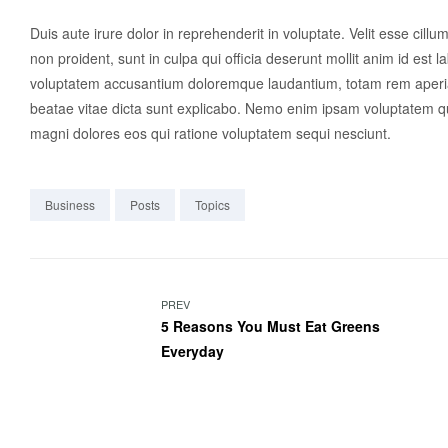
Duis aute irure dolor in reprehenderit in voluptate. Velit esse cillu
non proident, sunt in culpa qui officia deserunt mollit anim id est 
voluptatem accusantium doloremque laudantium, totam rem aperiam,
beatae vitae dicta sunt explicabo. Nemo enim ipsam voluptatem qui
magni dolores eos qui ratione voluptatem sequi nesciunt.
Business
Posts
Topics
Navigation
PREV
5 Reasons You Must Eat Greens
de
Everyday
l’article