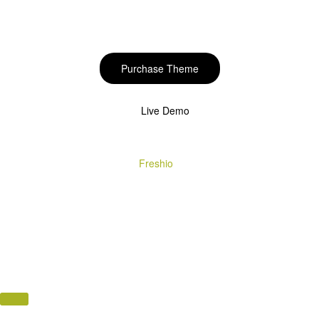
Start to build your
beautiful store now!
Purchase Theme
Live Demo
Copyright © 2020
Freshio
. Designed by Opal.