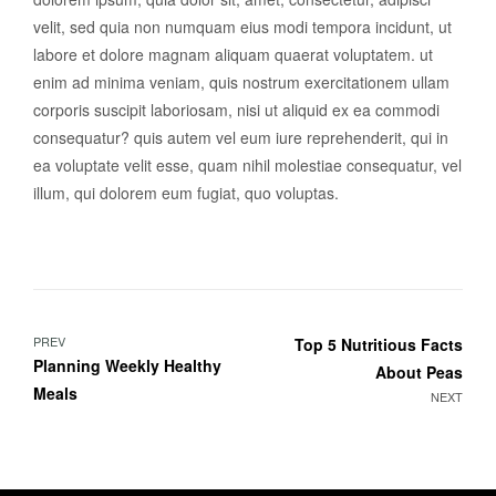
velit, sed quia non numquam eius modi tempora incidunt, ut
labore et dolore magnam aliquam quaerat voluptatem. ut
enim ad minima veniam, quis nostrum exercitationem ullam
corporis suscipit laboriosam, nisi ut aliquid ex ea commodi
consequatur? quis autem vel eum iure reprehenderit, qui in
ea voluptate velit esse, quam nihil molestiae consequatur, vel
illum, qui dolorem eum fugiat, quo voluptas.
Navigation
PREV
Top 5 Nutritious Facts
Planning Weekly Healthy
About Peas
de
Meals
NEXT
l’article