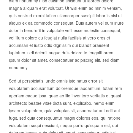
diam nonummy nibh euismod tincidunt ut laoreet dolore
magna aliquam erat volutpat. Ut wisi enim ad minim veniam,
quis nostrud exerci tation ullamcorper suscipit lobortis nisl ut
aliquip ex ea commodo consequat. Duis autem vel eum iriure
dolor in hendrerit in vulputate velit esse molestie consequat,
vel illum dolore eu feugiat nulla facilisis at vero eros et
accumsan et iusto odio dignissim qui blandit praesent
luptatum zzril delenit augue duis dolore te feugaitLorem
ipsum dolor sit amet, consectetuer adipiscing elit, sed diam
nonummy.
Sed ut perspiciatis, unde omnis iste natus error sit
voluptatem accusantium doloremque laudantium, totam rem
aperiam eaque ipsa, quae ab illo inventore veritatis et quasi
architecto beatae vitae dicta sunt, explicabo. nemo enim
ipsam voluptatem, quia voluptas sit, aspernatur aut odit aut
fugit, sed quia consequuntur magni dolores eos, qui ratione
voluptatem sequi nesciunt, neque porro quisquam est, qui
dolorem ipsum, quia dolor sit, amet, consectetur, adipisci