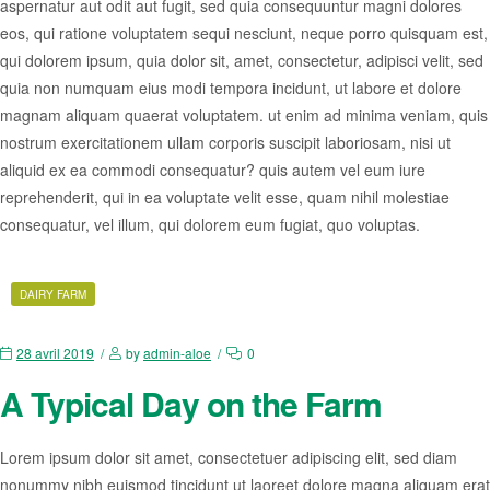
aspernatur aut odit aut fugit, sed quia consequuntur magni dolores
eos, qui ratione voluptatem sequi nesciunt, neque porro quisquam est,
qui dolorem ipsum, quia dolor sit, amet, consectetur, adipisci velit, sed
quia non numquam eius modi tempora incidunt, ut labore et dolore
magnam aliquam quaerat voluptatem. ut enim ad minima veniam, quis
nostrum exercitationem ullam corporis suscipit laboriosam, nisi ut
aliquid ex ea commodi consequatur? quis autem vel eum iure
reprehenderit, qui in ea voluptate velit esse, quam nihil molestiae
consequatur, vel illum, qui dolorem eum fugiat, quo voluptas.
DAIRY FARM
28 avril 2019
by
admin-aloe
0
A Typical Day on the Farm
Lorem ipsum dolor sit amet, consectetuer adipiscing elit, sed diam
nonummy nibh euismod tincidunt ut laoreet dolore magna aliquam erat