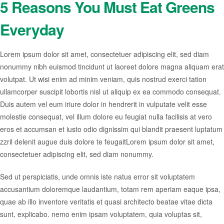
5 Reasons You Must Eat Greens
Everyday
Lorem ipsum dolor sit amet, consectetuer adipiscing elit, sed diam
nonummy nibh euismod tincidunt ut laoreet dolore magna aliquam erat
volutpat. Ut wisi enim ad minim veniam, quis nostrud exerci tation
ullamcorper suscipit lobortis nisl ut aliquip ex ea commodo consequat.
Duis autem vel eum iriure dolor in hendrerit in vulputate velit esse
molestie consequat, vel illum dolore eu feugiat nulla facilisis at vero
eros et accumsan et iusto odio dignissim qui blandit praesent luptatum
zzril delenit augue duis dolore te feugaitLorem ipsum dolor sit amet,
consectetuer adipiscing elit, sed diam nonummy.
Sed ut perspiciatis, unde omnis iste natus error sit voluptatem
accusantium doloremque laudantium, totam rem aperiam eaque ipsa,
quae ab illo inventore veritatis et quasi architecto beatae vitae dicta
sunt, explicabo. nemo enim ipsam voluptatem, quia voluptas sit,