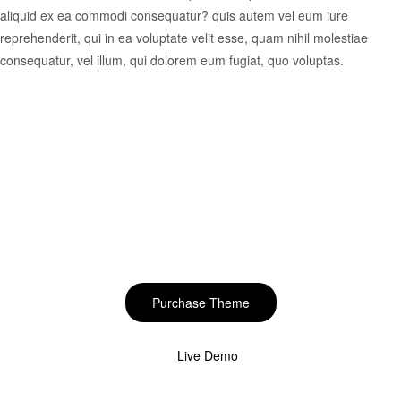
aliquid ex ea commodi consequatur? quis autem vel eum iure
reprehenderit, qui in ea voluptate velit esse, quam nihil molestiae
consequatur, vel illum, qui dolorem eum fugiat, quo voluptas.
Start to build your
beautiful store now!
Purchase Theme
Live Demo